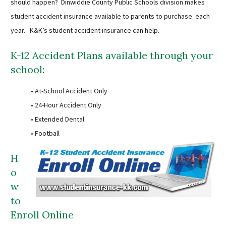
should happen? Dinwiddie County Public Schools division makes
Sutherland Elementary
student accident insurance available to parents to purchase each
Staff Intranet
year. K&K’s student accident insurance can help.
Campus - Staff
K-12 Accident Plans available through your
SmartFind Express Staff
school:
Absence Mgt
Keynet Portal
• At-School Accident Only
Staff Help Desk
• 24-Hour Accident Only
• Extended Dental
TimeClock Plus
• Football
H
o
w
to
Enroll Online