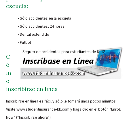
escuela:
• Sólo accidentes en la escuela
• Sólo accidentes, 24 horas
• Dental extendido
• Fútbol
C
ó
m
o
inscribirse en línea
Inscribirse en línea es fácil y sólo le tomará unos pocos minutos.
Visite www.studentinsurance-kk.com y haga clic en el botón “Enroll
Now” (“Inscribirse ahora”).