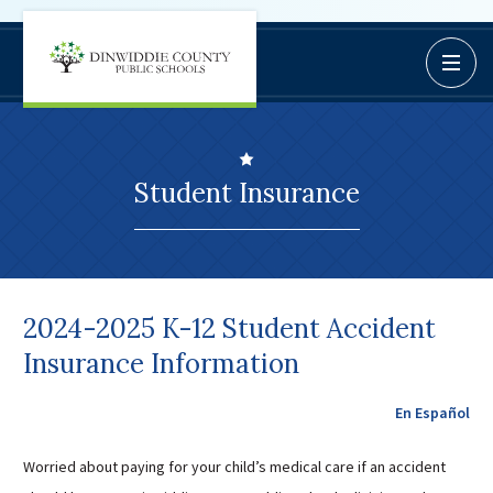
Dinwiddie
Open / C
BoardDocs
County
Job Opportunities
Schools
Campus Parent/Student
Information Page
Student Insurance
Campus Student
Campus Parents
Gmail Login
Dinwiddie Elementary
2024-2025 K-12 Student Accident
Dinwiddie High School
Insurance Information
Dinwiddie Middle School
Midway Elementary
En Español
Southside Elementary
Worried about paying for your child’s medical care if an accident
Sunnyside Elementary